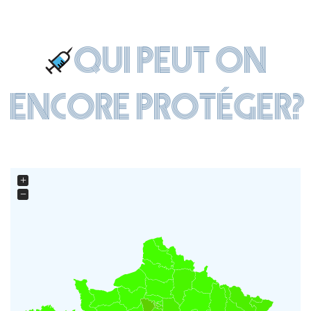
Qui peut on
encore protéger?
+
−