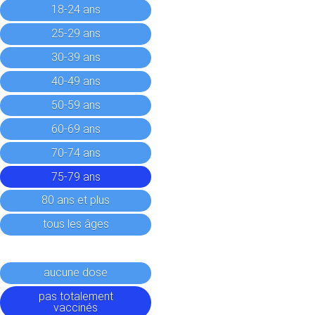
18-24 ans
25-29 ans
30-39 ans
40-49 ans
50-59 ans
60-69 ans
70-74 ans
75-79 ans
80 ans et plus
tous les âges
aucune dose
pas totalement
vaccinés