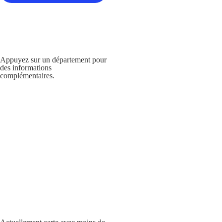
Appuyez sur un département pour
des informations
complémentaires.